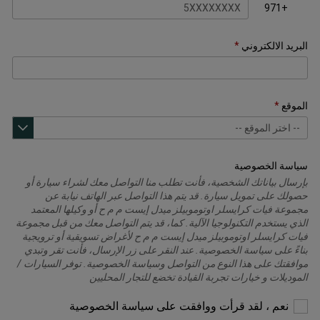
+971
البريد الالكتروني
الموقع
سياسة الخصوصية
بإرسال بياناتك الشخصية، فأنت تطلب منا التواصل معك لشراء سيارة أو
حصولك على تمويل سيارة. قد يتم هذا التواصل عبر الهاتف نيابة عن
مجموعة فيات كرايسلر اوتوموبيلز ميدل إيست م م ح أو وكيلها المعتمد
الذي يستخدم التكنولوجيا الآلية. كما، قد يتم التواصل معك من قبل مجموعة
فيات كرايسلر اوتوموبيلز ميدل إيست م م ح لأغراض تسويقية أو ترويجية
بناءً على سياسة الخصوصية. عند النقر على زر الإرسال، فأنت تقر وتبدي
موافقتك على هذا النوع من التواصل وسياسة الخصوصية. توفر السيارات /
الموديلات و خيارات تجربة القيادة تخضع للتجار المحليين
يرجى
نعم ، لقد قرأت ووافقت على سياسة الخصوصية
التحديد