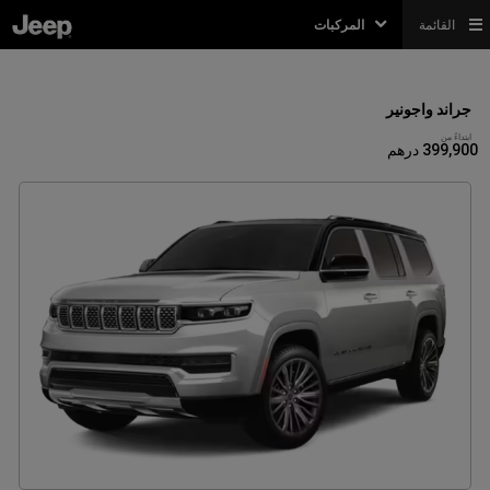
القائمة
المركبات
جراند واجونير
ابتداءً من
399,900 درهم