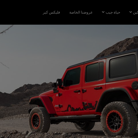
كين
حياة جيب
عروضنا الخاصة
فليكس كير