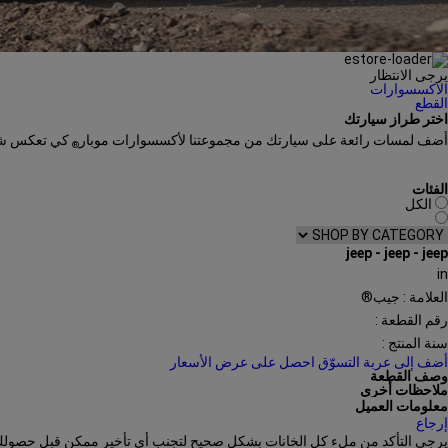
يرجى الانتظار
الاكسسوارات
القطع
اختر طراز سيارتك
أضف لمسات رائعة على سيارتك من مجموعتنا لأكسسوارات موبار
كي تعكس شخصي
®
الفئات
الكل
jeep
-
jeep
-
jeep
in
العلامة : جيب®
رقم القطعة :
سنة المنتج :
أضف إلى عربة التسوّق
احصل على عرض الأسعار
وصف القطعة
ملاحظات أخرى
معلومات العميل
إرجاع
يرجى التأكد من ملء كل الخانات بشكل صحيح لتجنب أي تأخير ممكن قبل حصولك