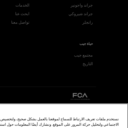
جراند واجونير
الخدمات
جراند شيروكي
ابحث عنا
رانجلر
تواصل معنا
حياة جيب
مجتمع جيب
التاريخ
©2026 FCA US LLC. جميع الحقوق محفوظة. كرايسلر، دودج، جيب، رام، 
نستخدم ملفات تعريف الارتباط للسماح لموقعنا بالعمل بشكل صحيح، ولتخصيص ال
الصور الواردة هي لأغراض التوضيح فقط وقد تختلف ، اتصل بالموزع المحلي لمزيد 
الاجتماعي ولتحليل حركة المرور على الموقع. ونشارك أيضًا المعلومات حول اس