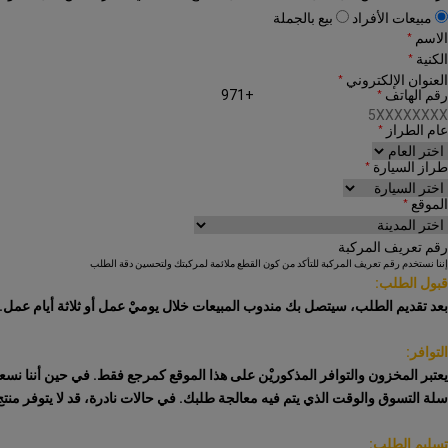
مبيعات الأفراد
بيع بالجملة
الاسم
*
الكنية
*
العنوان الإلكتروني
*
رقم الهاتف
+971
*
عام الطراز
*
طراز السيارة
*
الموقع
*
رقم تعريف المركبة
إننا نستخدم رقم تعريف المركبة للتأكد من كون القطع ملائمة لمركبتك ولتحسين دقة الطلب
قبول الطلب:
بعد تقديم الطلب، سيتصل بك مندوب المبيعات خلال يوميْ عمل أو ثلاثة أيام عمل. ا
التوافر:
يعتبر المخزون والتوافر المذكوريْن على هذا الموقع كمرجع فقط. في حين أننا ن
سلة التسوق والوقت الذي يتم فيه معالجة طلبك. في حالات نادرة، قد لا يتوفر منتج
تسليم الطلب: