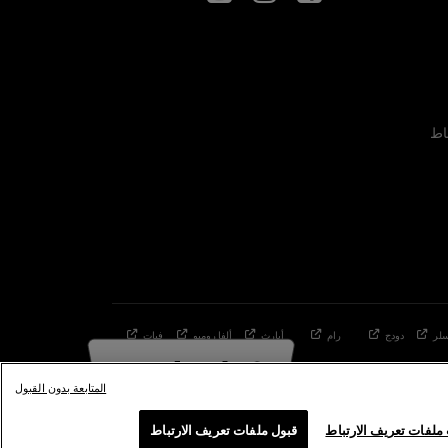
اط
لر
دودج
رام
أبارث
ألفا
روميو
فيات
المتابعة بدون القبول
ملفات تعريف الارتباط
قبول ملفات تعريف الارتباط