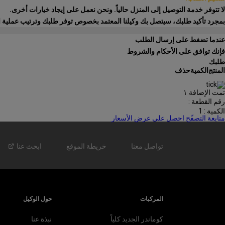
لا تتوفر خدمة التوصيل إلى المنزل حالياً. ونحن نعمل على إيجاد خيارات أخرى.
بمجرد تأكيد طلبك، سيتصل بك وكيلنا المعتمد بخصوص توفر طلبك وترتيب عملية ا
عندما تضغط على إرسال الطلب
فإنك توافق على الأحكام والشروط
طلبك
المنتج
الكمية
حذف
تمت الإضافة ١
رقم القطعة :
الكمية : 1
متابعة التصفّح
احصل على عرض الأسعار
تواصل معنا
خريطة الموقع
ابحث
عنا
المركبات
حول الوكيل
كوماندر الجديد كلياً
نبذة عنا