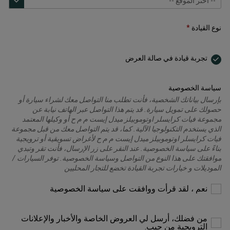
نوع القيادة
تجربة قيادة في صالة العرض
سياسة الخصوصية
بإرسال بياناتك الشخصية، فأنت تطلب منا التواصل معك لشراء سيارة أو
حصولك على تمويل سيارة. قد يتم هذا التواصل عبر الهاتف نيابة عن
مجموعة فيات كرايسلر اوتوموبيلز ميدل إيست م م ح أو وكيلها المعتمد
الذي يستخدم التكنولوجيا الآلية. كما، قد يتم التواصل معك من قبل مجموعة
فيات كرايسلر اوتوموبيلز ميدل إيست م م ح لأغراض تسويقية أو ترويجية
بناءً على سياسة الخصوصية. عند النقر على زر الإرسال، فأنت تقر وتبدي
موافقتك على هذا النوع من التواصل وسياسة الخصوصية. توفر السيارات /
الموديلات و خيارات تجربة القيادة تخضع للتجار المحليين
يرجى
نعم ، لقد قرأت ووافقت على سياسة الخصوصية
التحديد
للمتابعة
من فضلك، أرسل لي العروض الخاصة والأخبار والإعلانات
الترويجية من جيب.